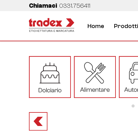
Chiamaci
0331.756411
Home
Prodott