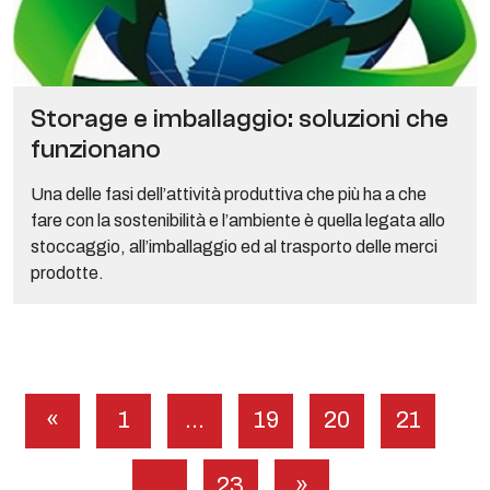
Storage e imballaggio: soluzioni che
funzionano
Una delle fasi dell’attività produttiva che più ha a che
fare con la sostenibilità e l’ambiente è quella legata allo
stoccaggio, all’imballaggio ed al trasporto delle merci
prodotte.
Paginazione
«
1
…
19
20
21
degli
articoli
…
23
»