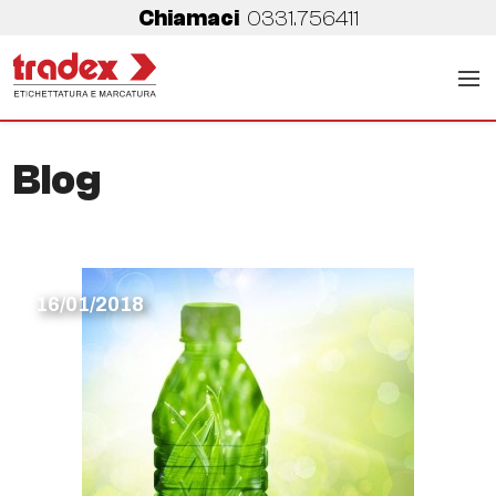
Chiamaci
0331.756411
Blog
16/01/2018