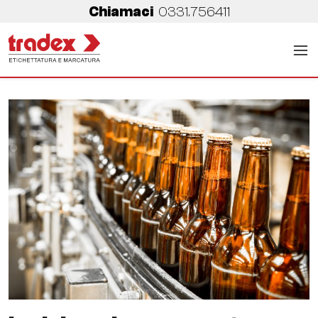
Chiamaci
0331.756411