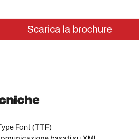
Scarica la brochure
ecniche
 Type Font (TTF)
i comunicazione basati su XML