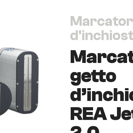
Marcatori
d'inchios
Marcat
getto
d’inchi
REA Je
2.0