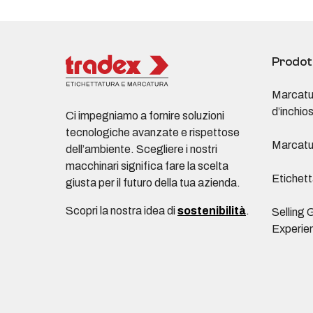
Prodot
Marcatu
d’inchio
Ci impegniamo a fornire soluzioni
tecnologiche avanzate e rispettose
Marcatu
dell’ambiente. Scegliere i nostri
macchinari significa fare la scelta
Etichett
giusta per il futuro della tua azienda.
Scopri la nostra idea di
sostenibilità
.
Selling 
Experie