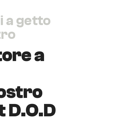
 a getto
tro
ore a
ostro
t D.O.D