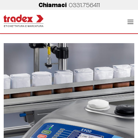
Chiamaci
0331.756411