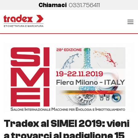
Chiamaci
0331.756411
Tradex al SIMEI 2019: vieni
a trovarci al padiglione 15