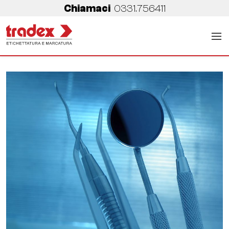
Chiamaci
0331.756411