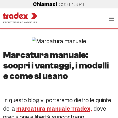
Chiamaci
0331.756411
Marcatura manuale:
scopri i vantaggi, i modelli
e come si usano
In questo blog vi porteremo dietro le quinte
della
marcatura manuale Tradex,
dove
precisione e libertà si incontrano.