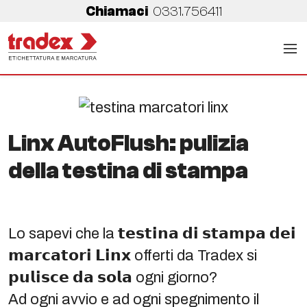
Chiamaci
0331.756411
Linx AutoFlush: pulizia
della testina di stampa
Lo sapevi che la 𝘁𝗲𝘀𝘁𝗶𝗻𝗮 𝗱𝗶 𝘀𝘁𝗮𝗺𝗽𝗮 𝗱𝗲𝗶
𝗺𝗮𝗿𝗰𝗮𝘁𝗼𝗿𝗶 𝗟𝗶𝗻𝘅 offerti da Tradex si
𝗽𝘂𝗹𝗶𝘀𝗰𝗲 𝗱𝗮 𝘀𝗼𝗹𝗮 ogni giorno?
Ad ogni avvio e ad ogni spegnimento il