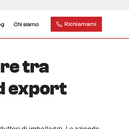
Richiamami
og
Chi siamo
re tra
d export
duttori di imballaggi. Le aziende