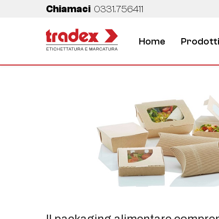
Chiamaci
0331.756411
Home
Prodott
Il packaging alimentare comprende