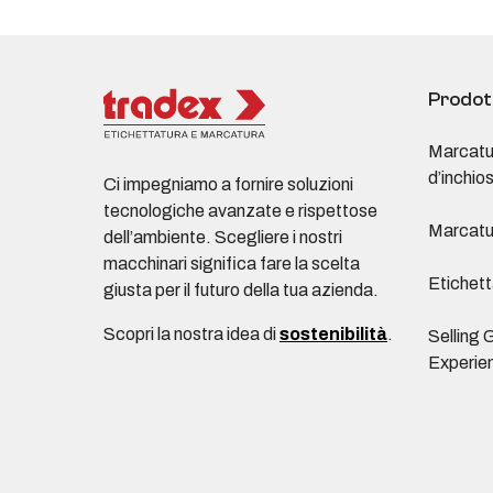
Prodot
Marcatu
d’inchio
Ci impegniamo a fornire soluzioni
tecnologiche avanzate e rispettose
Marcatu
dell’ambiente. Scegliere i nostri
macchinari significa fare la scelta
Etichett
giusta per il futuro della tua azienda.
Scopri la nostra idea di
sostenibilità
.
Selling 
Experie