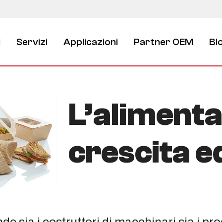
i
Servizi
Applicazioni
Partner OEM
Bl
L’alimenta
crescita e
 sia i costruttori di macchinari sia i pro