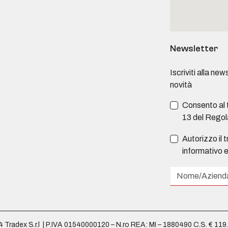
Newsletter
Iscriviti alla n
novità
Consento al t
13 del Rego
Autorizzo il 
informativo e
 Tradex S.r.l | P.IVA 01540000120 – N.ro REA: MI – 1880490 C.S. € 119