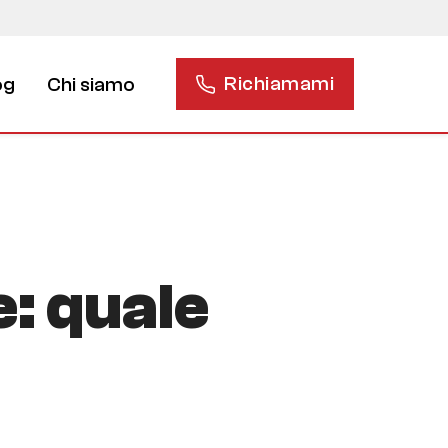
Richiamami
og
Chi siamo
: quale