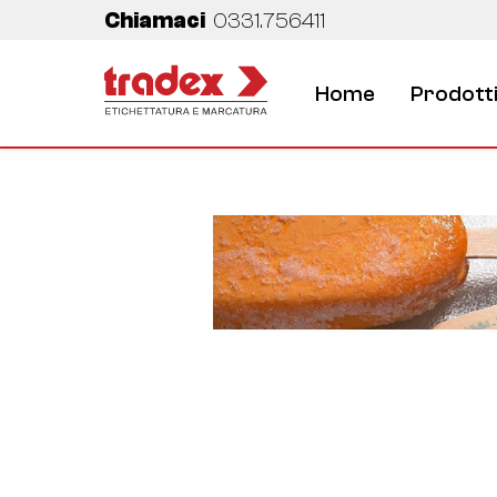
Chiamaci
0331.756411
Home
Prodott