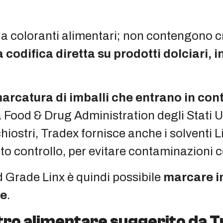
i da coloranti alimentari; non contengono 
 codifica diretta su prodotti dolciari, in
marcatura di imballi che entrano in cont
 Food & Drug Administration degli Stati Uni
iostri, Tradex fornisce anche i solventi Li
retto controllo, per evitare contaminazioni
d Grade Linx è quindi possibile
marcare in
re
.
stro alimentare suggerito da 