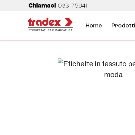
Chiamaci
0331.756411
Home
Prodott