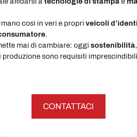
le affidarsi a
tecnologie di stampa
e
ma
rmano così in veri e propri
veicoli d’ident
l consumatore
.
ette mai di cambiare: oggi
sostenibilità
i produzione sono requisiti imprescindibi
CONTATTACI