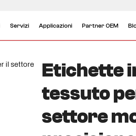
i
Servizi
Applicazioni
Partner OEM
Bl
Etichette i
tessuto per
settore m