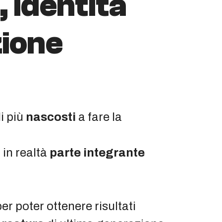
, identità
zione
li più
nascosti
a fare la
 in realtà
parte integrante
per poter ottenere risultati