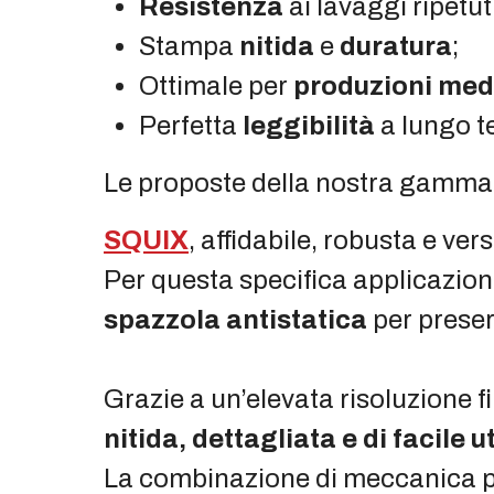
Resistenza
ai lavaggi ripetut
Stampa
nitida
e
duratura
;
Ottimale per
produzioni med
Perfetta
leggibilità
a lungo t
Le proposte della nostra gamma 
SQUIX
, affidabile, robusta e vers
Per questa specifica applicazion
spazzola antistatica
per preser
Grazie a un’elevata risoluzione f
nitida, dettagliata e di facile u
La combinazione di meccanica pr