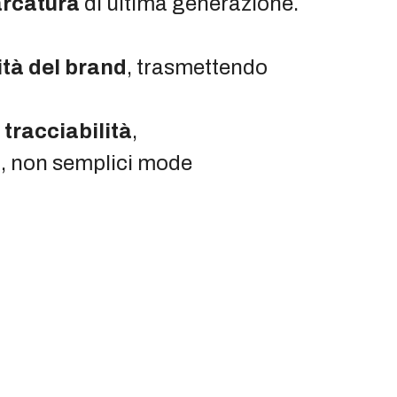
rcatura
di ultima generazione.
ità del brand
, trasmettendo
,
tracciabilità
,
li, non semplici mode