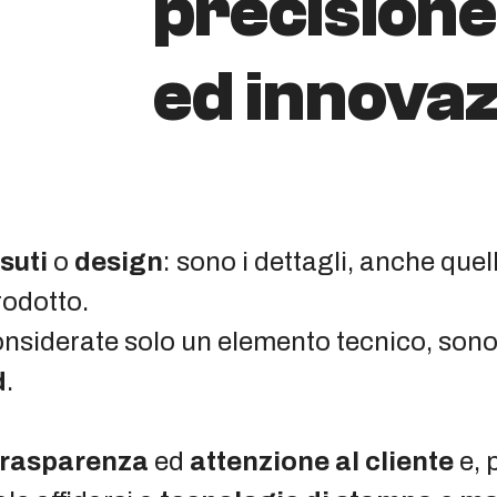
precisione
ed innova
suti
o
design
: sono i dettagli, anche quel
rodotto.
considerate solo un elemento tecnico, sono
d
.
trasparenza
ed
attenzione al cliente
e, 