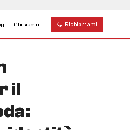
Richiamami
og
Chi siamo
n
 il
oda: