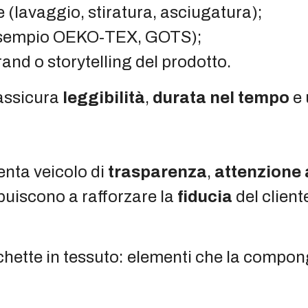
 (lavaggio, stiratura, asciugatura);
d esempio OEKO-TEX, GOTS);
and o storytelling del prodotto.
 assicura
leggibilità
,
durata nel tempo
e 
venta veicolo di
trasparenza
,
attenzione 
buiscono a rafforzare la
fiducia
del client