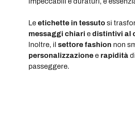
impeccabili e duraturi, è essenzia
Le
etichette in tessuto
si trasfo
messaggi chiari
e
distintivi a
Inoltre, il
settore fashion
non sm
personalizzazione
e
rapidità
d
passeggere.