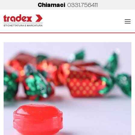
Chiamaci
0331.756411